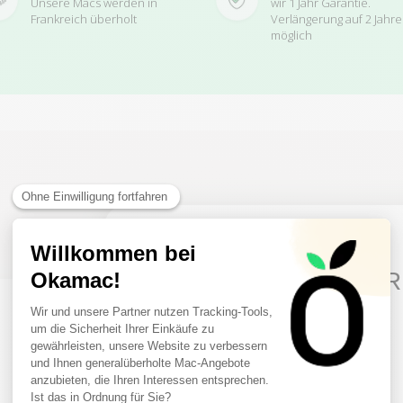
Unsere Macs werden in
wir 1 Jahr Garantie.
Frankreich überholt
Verlängerung auf 2 Jahre
möglich
Related Products
10€ FREE ON YOUR
FIRST ORDER
Sign up to receive your discount.