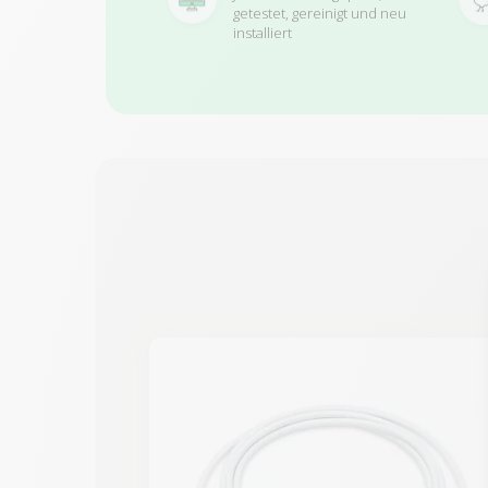
getestet, gereinigt und neu
installiert