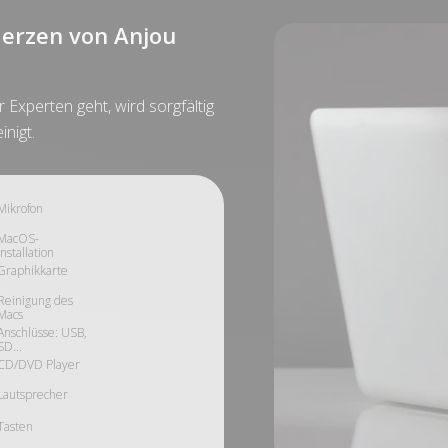
erzen von Anjou
Experten geht, wird sorgfältig
inigt.
Mikrofon
MacOS-
Installation
Graphikkarte
Reinigung des
Macs
Anschlüsse: USB,
SD...
CD/DVD Player
Lautsprecher
Tasten