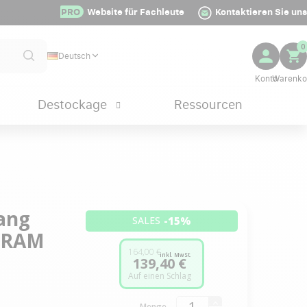
PRO
Website für Fachleute
Kontaktieren Sie uns
0
Deutsch
Destockage
Ressourcen
ang
-15%
SALES
B RAM
164,00 €
inkl. MwSt.
139,40 €
Auf einen Schlag
Menge