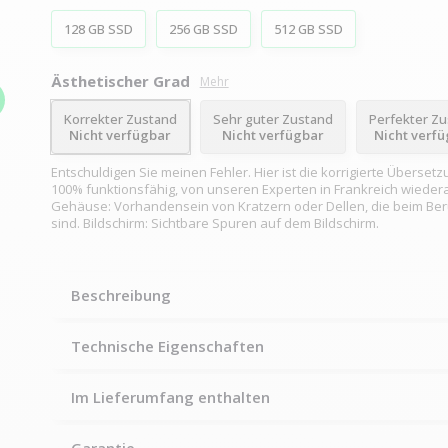
128 GB SSD
256 GB SSD
512 GB SSD
Ästhetischer Grad
Mehr
Korrekter Zustand
Sehr guter Zustand
Perfekter Z
Nicht verfügbar
Nicht verfügbar
Nicht verf
Entschuldigen Sie meinen Fehler. Hier ist die korrigierte Übersetz
100% funktionsfähig, von unseren Experten in Frankreich wiedera
Gehäuse: Vorhandensein von Kratzern oder Dellen, die beim Be
sind. Bildschirm: Sichtbare Spuren auf dem Bildschirm.
Beschreibung
Technische Eigenschaften
Im Lieferumfang enthalten
Garantie