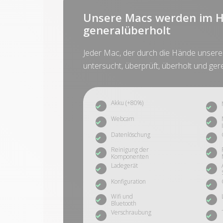
Unsere Macs werden im H
generalüberholt
Jeder Mac, der durch die Hände unserer 
untersucht, überprüft, überholt und gere
Akku (+80%)
Webcam
Datenlöschung
Reinigung der
Komponenten
Ladegerät
Konfiguration
Wifi und
Bluetooth
Verschraubung