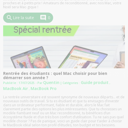
proches et à petits prix ! Amateurs de reconditionné, avec nos Mac, votre
Noël sera Mac-gique !
search
comment
Lire la suite
0
Rentrée des étudiants : quel Mac choisir pour bien
démarrer son année ?
Quentin
Guide produit
Publié le : 17/07/2025 - Par
| Catégories :
,
MacBook Air
MacBook Pro
,
La rentrée universitaire est souvent synonyme de nouveaux départs… et de
nouveaux outils de travail. Si tu es étudiant et que tu envisages d’investir
dans un ordinateur performant, fiable et durable, alors le Mac fait
clairement partie des options les plus intéressantes. Que tu choisisses un
modèle flambant neuf ou un Mac reconditionné, tu bénéficies d’un
écosystème fluide et d’un très bon confort d’utilisation. Tu ne sais pas quel
modèle choisir ? Pas de panique, voici un guide clair pour t’aider à choisir
le MacBook idéal selon ton profil d’études, ton budget et tes besoins.