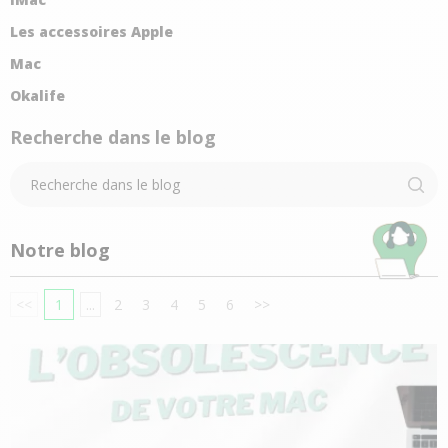
Les accessoires Apple
Mac
Okalife
Recherche dans le blog
Notre blog
<<
1
...
2
3
4
5
6
>>