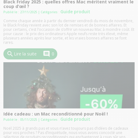
Black Friday 2025 : quelles offres Mac méritent vraiment le
coup d’œil ?
Guide produit
Publié le : 27/11/2025
| Catégories :
Comme chaque année à partir du dernier vendredi du mois de novembre,
le Black Friday revient avec son lot de remises et de bonnes affaires. Et
pour certains, c’est l’occasion de s’offrir un nouveau Mac à moindre coût. Et
pour cause : le prix des ordinateurs Apple neufs reste très élevé, même
plusieurs années après leur sortie, et les vraies bonnes affaires se font
rares.
search
comment
Lire la suite
0
Idée cadeau : un Mac reconditionné pour Noël !
Guide produit
Publié le : 05/11/2025
| Catégories :
Noël 2025 à grands pas et vous n’avez toujours pas d’idées de cadeaux
pour vos proches ? Pas d’inquiétude, nous vous avons concocté une
sélection de produits reconditionnés qui enchanteront à coup sûr vos