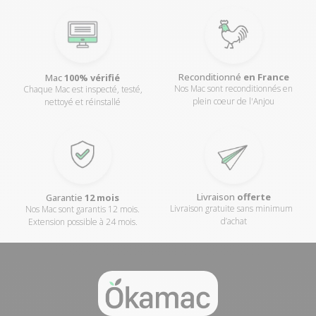
Reconditionné
en France
Mac
100% vérifié
Nos Mac sont reconditionnés en
Chaque Mac est inspecté, testé,
plein coeur de l'Anjou
nettoyé et réinstallé
Livraison
offerte
Garantie
12 mois
Livraison gratuite sans minimum
Nos Mac sont garantis 12 mois.
d’achat
Extension possible à 24 mois.