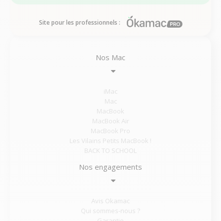
Site pour les professionnels :
Nos Mac
iMac
Mac
MacBook
MacBook Air
MacBook Pro
Les Vilains Petits MacBook !
BACK TO SCHOOL
Nos engagements
Avis Okamac
Qui sommes-nous ?
Garantie