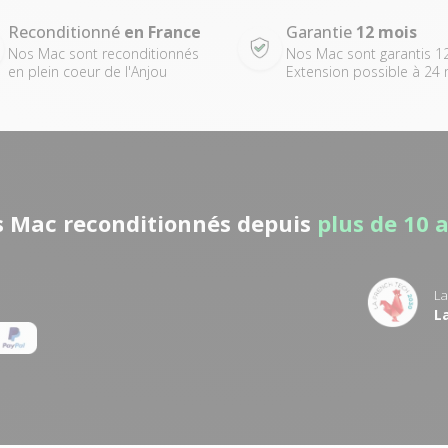
Reconditionné
en France
Garantie
12 mois
Nos Mac sont reconditionnés
Nos Mac sont garantis 1
en plein coeur de l'Anjou
Extension possible à 24 
es Mac reconditionnés depuis
plus de 10 
La
L