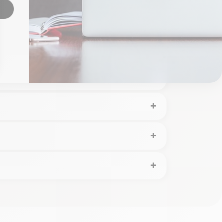
teurs passent les Mac au peigne fin avant de
st une nouvelle fois testé afin de vérifier son
cquérir un Mac reconditionné pas cher et