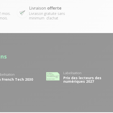
Livraison
offerte
2 mois.
Livraison gratuite sans
mois.
minimum d’achat
ans
Labelisation
belisation
Prix des lecteurs des
a French Tech 2030
numériques 2027