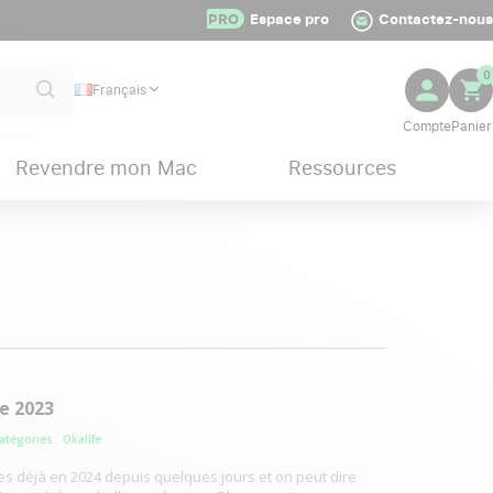
PRO
Espace pro
Contactez-nous
0
Français
Revendre mon Mac
Ressources
e 2023
Catégories :
Okalife
s déjà en 2024 depuis quelques jours et on peut dire