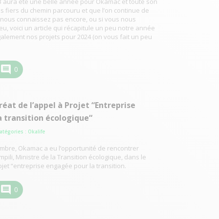
3 aura été une belle année pour Okamac et toute son
fiers du chemin parcouru et que l’on continue de
e nous connaissez pas encore, ou si vous nous
u, voici un article qui récapitule un peu notre année
alement nos projets pour 2024 (on vous fait un peu
comment
0
éat de l’appel à Projet “Entreprise
 transition écologique“
Catégories :
Okalife
mbre, Okamac a eu l’opportunité de rencontrer
li, Ministre de la Transition écologique, dans le
ojet “entreprise engagée pour la transition.
comment
0