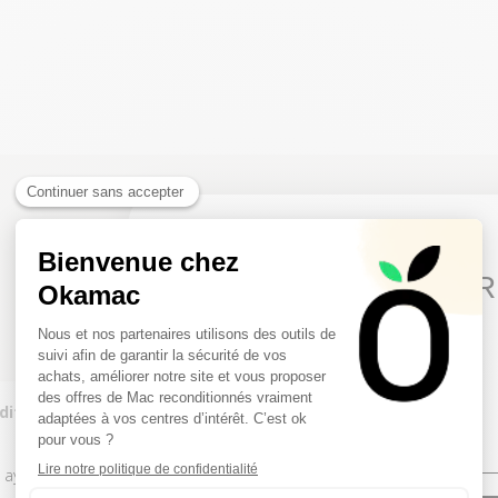
Encore des questions ?
10€ FREE ON YOUR
Ne soyez plus pommé, on vous explique
FIRST ORDER
Sign up to receive your discount.
nditionné et un Mac d’Occasion ?
ant déjà eu une première vie. Mais la comparaison s’arrête ici.