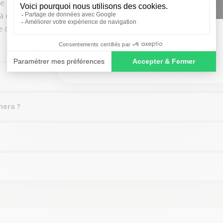
 points de contrôle. La batterie, la webcam, le Wi-Fi, nos inspec
SIGN ME UP!
à elle garantie à 85%. Une fois les pièces changées, l'ordinateur e
le d’acheter un Mac occasion pas cher, sur Okamac vous pouvez a
NO, THANKS
nera ?