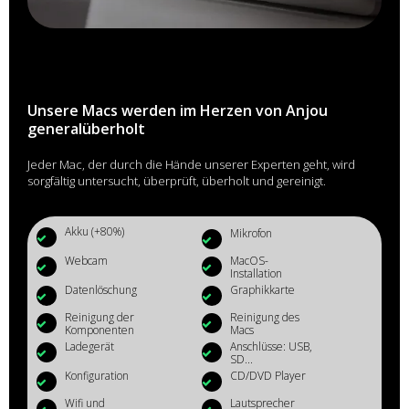
Unsere Macs werden im Herzen von Anjou
generalüberholt
Jeder Mac, der durch die Hände unserer Experten geht, wird
sorgfältig untersucht, überprüft, überholt und gereinigt.
Akku (+80%)
Mikrofon
Webcam
MacOS-
Installation
Datenlöschung
Graphikkarte
Reinigung der
Reinigung des
Komponenten
Macs
Ladegerät
Anschlüsse: USB,
SD...
Konfiguration
CD/DVD Player
Wifi und
Lautsprecher