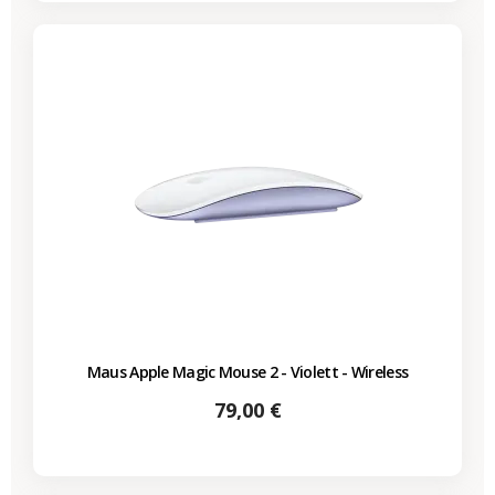
Maus Apple Magic Mouse 2 - Violett - Wireless
Preis
79,00 €