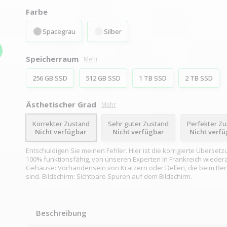
Farbe
Spacegrau
Silber
Speicherraum
Mehr
256 GB SSD
512 GB SSD
1 TB SSD
2 TB SSD
Ästhetischer Grad
Mehr
Korrekter Zustand
Sehr guter Zustand
Perfekter Z
Nicht verfügbar
Nicht verfügbar
Nicht verf
Entschuldigen Sie meinen Fehler. Hier ist die korrigierte Übersetz
100% funktionsfähig, von unseren Experten in Frankreich wiedera
Gehäuse: Vorhandensein von Kratzern oder Dellen, die beim Be
sind. Bildschirm: Sichtbare Spuren auf dem Bildschirm.
Beschreibung