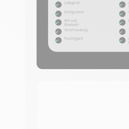
Ladegerät
Konfiguration
Wifi und
Bluetooth
Verschraubung
Feuchtigkeit