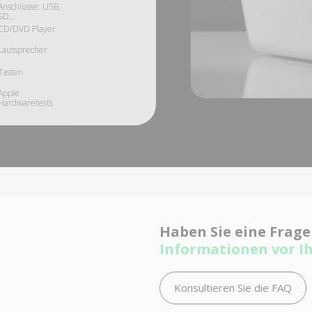
Anschlüsse: USB,
SD...
CD/DVD Player
Lautsprecher
Tasten
Apple
Hardwaretests
Haben Sie eine Frag
Informationen vor I
Konsultieren Sie die FAQ