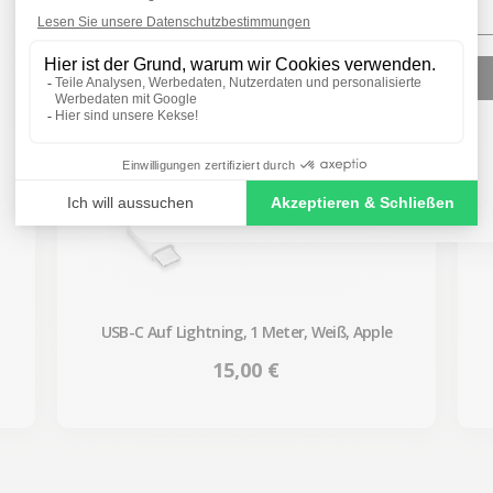
SIGN ME UP!
NO, THANKS
USB-C Auf Lightning, 1 Meter, Weiß, Apple
Preis
15,00 €