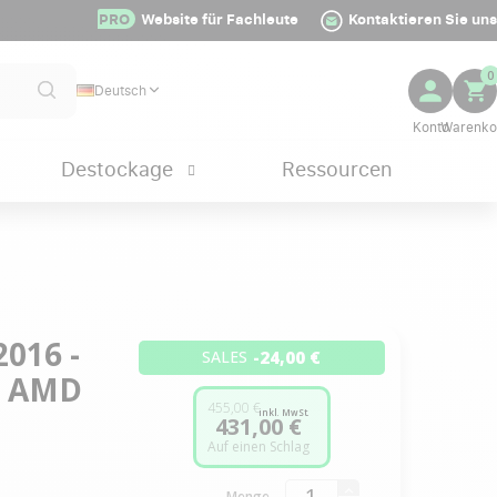
PRO
Website für Fachleute
Kontaktieren Sie uns
0
Deutsch
Destockage
Ressourcen
016 -
-24,00 €
SALES
 - AMD
455,00 €
inkl. MwSt.
431,00 €
Auf einen Schlag
Menge