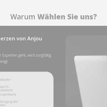
Warum
Wählen Sie uns?
erzen von Anjou
Experten geht, wird sorgfältig
inigt.
Mikrofon
MacOS-
Installation
Graphikkarte
Reinigung des
Macs