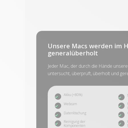
Unsere Macs werden im H
generalüberholt
Jeder Mac, der durch die Hände unserer 
untersucht, überprüft, überholt und gere
Akku (+80%)
Webcam
Datenlöschung
Reinigung der
Komponenten