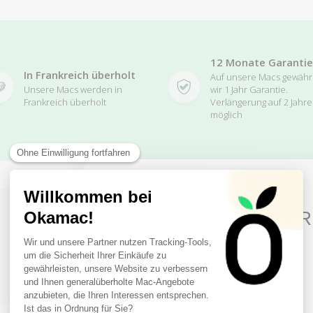
12 Monate Garantie
In Frankreich überholt
Auf unsere Macs gewäh
Unsere Macs werden in
wir 1 Jahr Garantie.
Frankreich überholt
Verlängerung auf 2 Jahre
möglich
10€ FREE ON YOUR
FIRST ORDER
Related Products
Sign up to receive your discount.