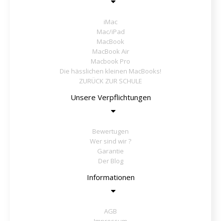
iMac
Mac/iPad
MacBook
MacBook Air
Macbook Pro
Die hässlichen kleinen MacBooks!
ZURÜCK ZUR SCHULE
Unsere Verpflichtungen
Bewertugen
Wer sind wir ?
Garantie
Der Blog
Informationen
AGB
Impressum