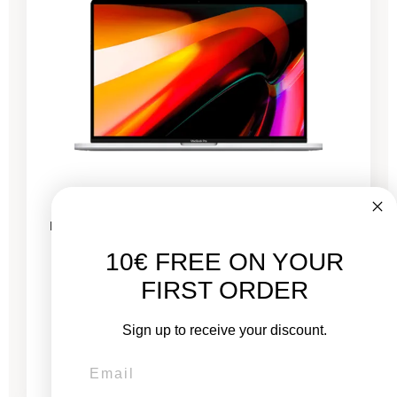
MacBook Pro 16 Zoll Touch Bar 2019 – Intel i7
2,6 GHz – 16 GB RAM
10€ FREE ON YOUR
FIRST ORDER
Neu:
1.399,00 €
Sign up to receive your discount.
Von
484,03 €
1.206,68 €