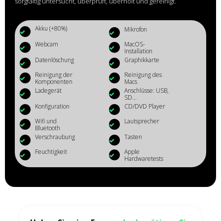
sorgfältig untersucht, überprüft, überholt und gereinigt.
Akku (+80%)
Mikrofon
Webcam
MacOS-
Installation
Datenlöschung
Graphikkarte
Reinigung der
Reinigung des
Komponenten
Macs
Ladegerät
Anschlüsse: USB,
SD...
Konfiguration
CD/DVD Player
Wifi und
Lautsprecher
Bluetooth
Verschraubung
Tasten
Feuchtigkeit
Apple
Hardwaretests