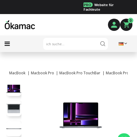
PRO
Website für
Fachleute
0
MacBook
Macbook Pro
MacBook Pro TouchBar
MacBook Pro 14" 2