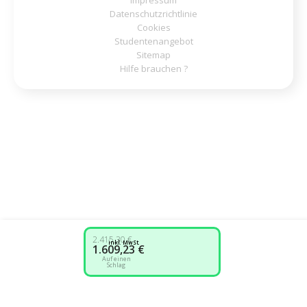
Datenschutzrichtlinie
Cookies
Studentenangebot
Sitemap
Hilfe brauchen ?
2.415,30 €
inkl. MwSt.
1.609,23 €
Auf einen
Schlag