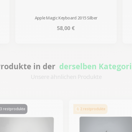
Apple Magic Keyboard 2015 Silber
Preis
58,00 €
rodukte in der
derselben Kategor
Unsere ähnlichen Produkte
-86,00 €
-160,00 €
SALES
SALES
3 restprodukte
2 restprodukte