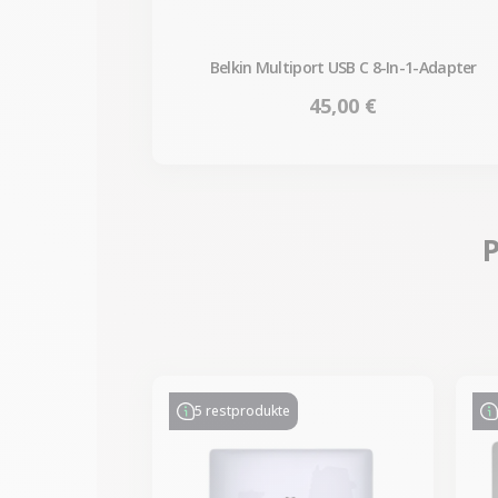
Belkin Multiport USB C 8-In-1-Adapter
Preis
45,00 €
P
-70,00 €
SALES
5 restprodukte