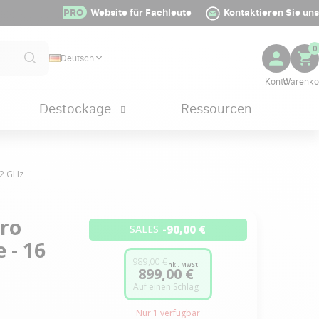
PRO
Website für Fachleute
Kontaktieren Sie uns
0
Deutsch
Destockage
Ressourcen
,2 GHz
Pro
-90,00 €
SALES
 - 16
989,00 €
inkl. MwSt.
899,00 €
Auf einen Schlag
Nur
1
verfügbar