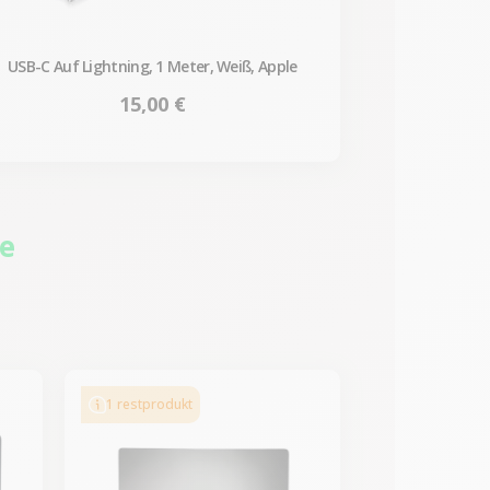
USB-C Auf Lightning, 1 Meter, Weiß, Apple
Preis
15,00 €
ie
-200,00 €
SALES
1 restprodukt