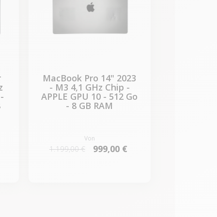
r
MacBook Pro 14" 2023
z
- M3 4,1 GHz Chip -
-
APPLE GPU 10 - 512 Go
8
- 8 GB RAM
Von
999,00 €
1.199,00 €