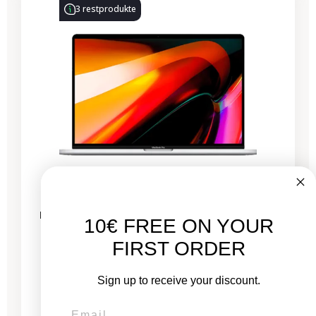
3 restprodukte
MacBook Pro 16 Zoll Touch Bar 2019 – Intel i7
10€ FREE ON YOUR
2,6 GHz – 16 GB RAM
FIRST ORDER
Neu:
Sign up to receive your discount.
1.399,00 €
Von