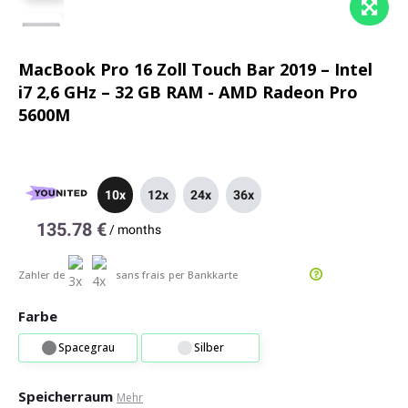
MacBook Pro 16 Zoll Touch Bar 2019 – Intel
i7 2,6 GHz – 32 GB RAM - AMD Radeon Pro
5600M
10x
12x
24x
36x
135.78 €
/
months
Zahler de
sans frais
per Bankkarte
Farbe
Spacegrau
Silber
Speicherraum
Mehr