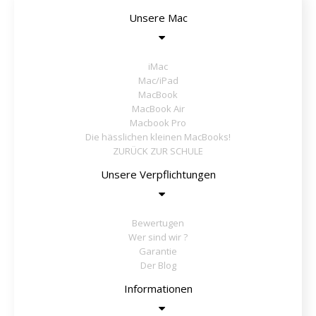
Unsere Mac
iMac
Mac/iPad
MacBook
MacBook Air
Macbook Pro
Die hässlichen kleinen MacBooks!
ZURÜCK ZUR SCHULE
Unsere Verpflichtungen
Bewertugen
Wer sind wir ?
Garantie
Der Blog
Informationen