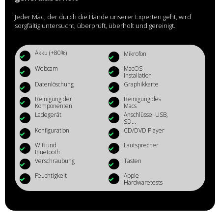
Jeder Mac, der durch die Hände unserer Experten geht, wird
sorgfältig untersucht, überprüft, überholt und gereinigt.
Akku (+80%)
Mikrofon
Webcam
MacOS-
Installation
Datenlöschung
Graphikkarte
Reinigung der
Reinigung des
Komponenten
Macs
Ladegerät
Anschlüsse: USB,
SD...
Konfiguration
CD/DVD Player
Wifi und
Lautsprecher
Bluetooth
Verschraubung
Tasten
Feuchtigkeit
Apple
Hardwaretests