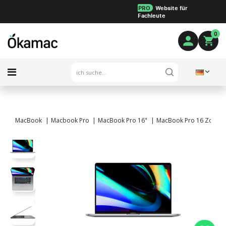
PRO
Website für
Fachleute
0
MacBook
Macbook Pro
MacBook Pro 16"
MacBook Pro 16 Zoll Tou