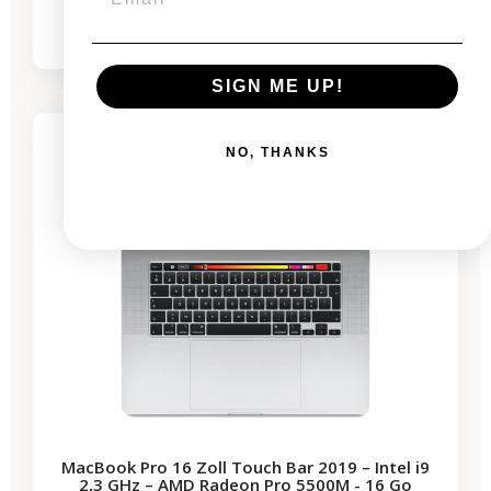
484,03 €
1.206,68 €
SIGN ME UP!
-530,59 €
SALES
3 restprodukte
NO, THANKS
MacBook Pro 16 Zoll Touch Bar 2019 – Intel i9
2,3 GHz – AMD Radeon Pro 5500M - 16 Go