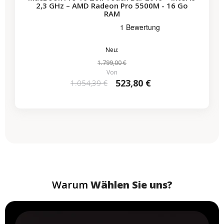
2,3 GHz – AMD Radeon Pro 5500M - 16 Go
RAM
Neu:
1.799,00 €
Von
523,80 €
1.054,39 €
Warum
Wählen Sie uns?