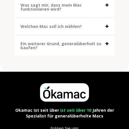
Was sagt mir, dass mein Mac
funktionieren wird?
Welchen Mac soll ich wählen?
Ein weiterer Grund, generalüberholt zu
kaufen?
Okamac ist seit über
ist seit über 10
Jahren der
Spezialist für generalüberholte Macs
Folgen Sie uns