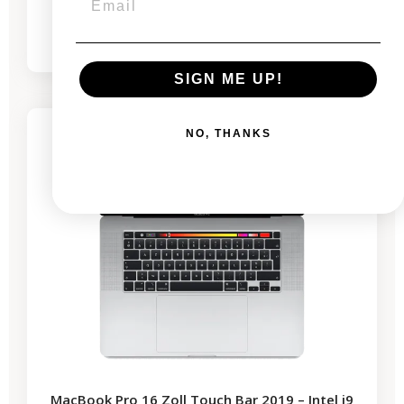
Von
484,03 €
1.206,68 €
SIGN ME UP!
-530,59 €
SALES
NO, THANKS
3 restprodukte
MacBook Pro 16 Zoll Touch Bar 2019 – Intel i9