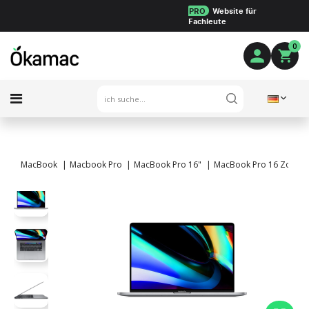
PRO
Website für
Fachleute
0
MacBook
Macbook Pro
MacBook Pro 16"
MacBook Pro 16 Zoll Tou