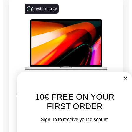
3 restprodukte
MacBook Pro 16 Zoll Touch Bar 2019 – Intel i7
10€ FREE ON YOUR
2,6 GHz – 16 GB RAM
FIRST ORDER
Sign up to receive your discount.
Neu:
1.399,00 €