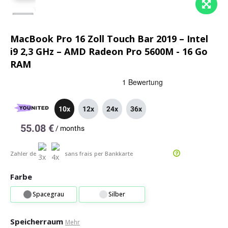
MacBook Pro 16 Zoll Touch Bar 2019 – Intel
i9 2,3 GHz – AMD Radeon Pro 5600M - 16 Go
RAM
10x
12x
24x
36x
55.08 €
/
months
Zahler de
sans frais
per Bankkarte
Farbe
Spacegrau
Silber
Speicherraum
Mehr