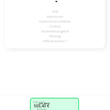
AGB
Impressum
Datenschutzrichtlinie
Cookies
Studentenangebot
Sitemap
Hilfe brauchen ?
969,03 €
inkl. MwSt.
503,43 €
Auf einen