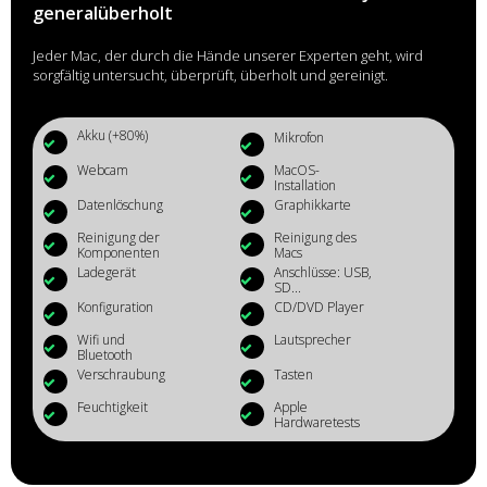
generalüberholt
Jeder Mac, der durch die Hände unserer Experten geht, wird
sorgfältig untersucht, überprüft, überholt und gereinigt.
Akku (+80%)
Mikrofon
Webcam
MacOS-
Installation
Datenlöschung
Graphikkarte
Reinigung der
Reinigung des
Komponenten
Macs
Ladegerät
Anschlüsse: USB,
SD...
Konfiguration
CD/DVD Player
Wifi und
Lautsprecher
Bluetooth
Verschraubung
Tasten
Feuchtigkeit
Apple
Hardwaretests