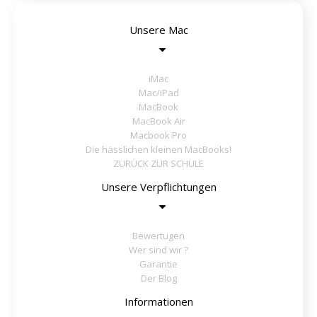
Unsere Mac
iMac
Mac/iPad
MacBook
MacBook Air
Macbook Pro
Die hässlichen kleinen MacBooks!
ZURÜCK ZUR SCHULE
Unsere Verpflichtungen
Bewertugen
Wer sind wir ?
Garantie
Der Blog
Informationen